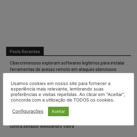
Posts Recentes
Cibercriminosos exploram softwares legítimos para instalar
ferramentas de acesso remoto em ataques silenciosos
Anvisa prevê novas aprovações de canetas emagrecedoras e
Usamos cookies em nosso site para fornecer a
reforça combate ao mercado ilegal
experiência mais relevante, lembrando suas
preferências e visitas repetidas. Ao clicar em “Aceitar”,
concorda com a utilização de TODOS os cookies.
CNJ extingue aposentadoria compulsória como punição
máxima para magistrados e regulamenta perda do cargo
Configurações
Aceitar
Justiça de SP rejeita ação da família de Alexandre de Moraes
contra senador Alessandro Vieira