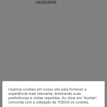
24/05/2018)
Usamos cookies em nosso site para fornecer a
Posts Recentes
experiência mais relevante, lembrando suas
preferências e visitas repetidas. Ao clicar em “Aceitar”,
Marcello Perino: caso Braskem testa limite entre tutela
concorda com a utilização de TODOS os cookies.
cautelar e recuperação judicial