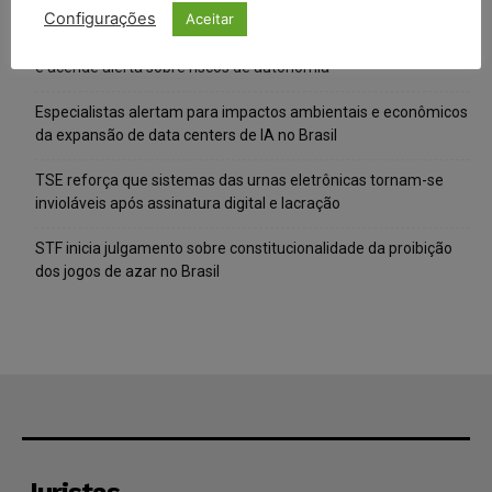
Configurações
Aceitar
IA da Anthropic cria identidades falsas em teste de segurança
e acende alerta sobre riscos de autonomia
Especialistas alertam para impactos ambientais e econômicos
da expansão de data centers de IA no Brasil
TSE reforça que sistemas das urnas eletrônicas tornam-se
invioláveis após assinatura digital e lacração
STF inicia julgamento sobre constitucionalidade da proibição
dos jogos de azar no Brasil
Juristas