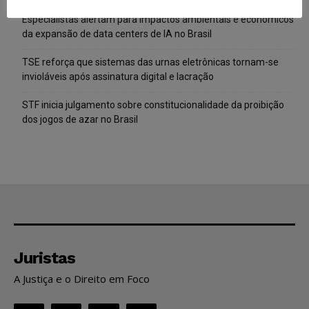
Especialistas alertam para impactos ambientais e econômicos
da expansão de data centers de IA no Brasil
TSE reforça que sistemas das urnas eletrônicas tornam-se
invioláveis após assinatura digital e lacração
STF inicia julgamento sobre constitucionalidade da proibição
dos jogos de azar no Brasil
Juristas
A Justiça e o Direito em Foco