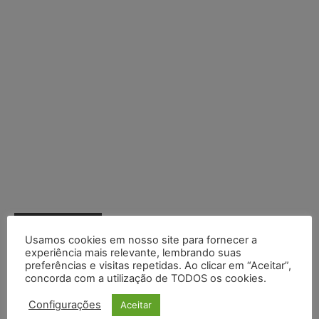
Posts Recentes
Usamos cookies em nosso site para fornecer a
Marcello Perino: caso Braskem testa limite entre tutela
experiência mais relevante, lembrando suas
preferências e visitas repetidas. Ao clicar em “Aceitar”,
cautelar e recuperação judicial
concorda com a utilização de TODOS os cookies.
IA da Anthropic cria identidades falsas em teste de segurança
Configurações
Aceitar
e acende alerta sobre riscos de autonomia