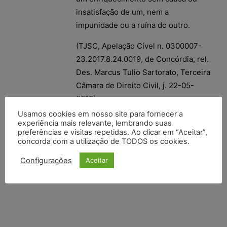
insatisfação de um, nem a
impunidade ou a ruína do outro.
(TJSC, Apelação Cível n. 0300007-
23.2017.8.24.0019, de Concórdia, rel.
Des. Marcus Tulio Sartorato, Terceira
Câmara de Direito Civil, j. 22-05-
2018).
Usamos cookies em nosso site para fornecer a
experiência mais relevante, lembrando suas
preferências e visitas repetidas. Ao clicar em “Aceitar”,
concorda com a utilização de TODOS os cookies.
Configurações
Aceitar