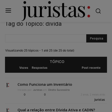
Tag do Tópico: dívida
Visualizando 25 tópicos - 1 até 25 (de 25 do total)
TÓPICO
Vozes
Respostas
Post recente
Como Funciona um Inventário
Iniciado por:
Juristas
em:
Direito Sucessório
0
0
2 anos, 2 meses atrás
Juristas
Qual a relação entre Dívida Ativa e CADIN?