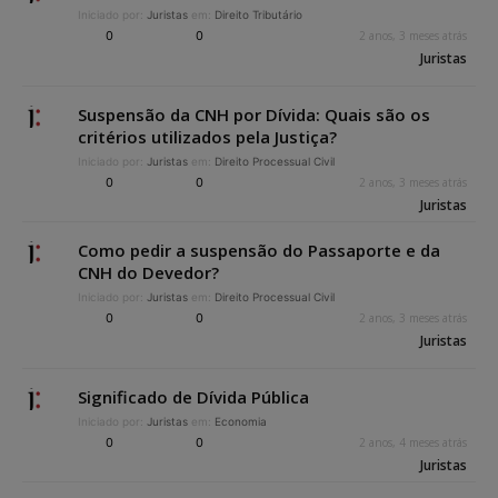
Iniciado por:
Juristas
em:
Direito Tributário
0
0
2 anos, 3 meses atrás
Juristas
Suspensão da CNH por Dívida: Quais são os
critérios utilizados pela Justiça?
Iniciado por:
Juristas
em:
Direito Processual Civil
0
0
2 anos, 3 meses atrás
Juristas
Como pedir a suspensão do Passaporte e da
CNH do Devedor?
Iniciado por:
Juristas
em:
Direito Processual Civil
0
0
2 anos, 3 meses atrás
Juristas
Significado de Dívida Pública
Iniciado por:
Juristas
em:
Economia
0
0
2 anos, 4 meses atrás
Juristas