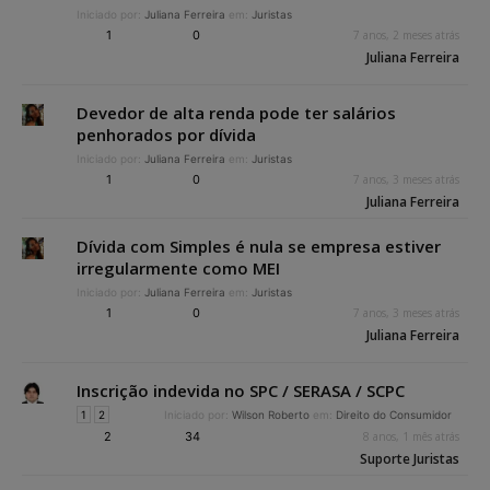
Iniciado por:
Juliana Ferreira
em:
Juristas
1
0
7 anos, 2 meses atrás
Juliana Ferreira
Devedor de alta renda pode ter salários
penhorados por dívida
Iniciado por:
Juliana Ferreira
em:
Juristas
1
0
7 anos, 3 meses atrás
Juliana Ferreira
Dívida com Simples é nula se empresa estiver
irregularmente como MEI
Iniciado por:
Juliana Ferreira
em:
Juristas
1
0
7 anos, 3 meses atrás
Juliana Ferreira
Inscrição indevida no SPC / SERASA / SCPC
1
2
Iniciado por:
Wilson Roberto
em:
Direito do Consumidor
2
34
8 anos, 1 mês atrás
Suporte Juristas