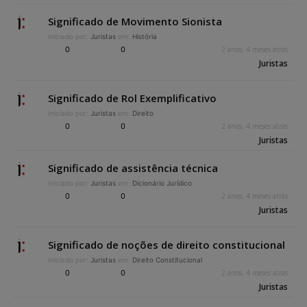
Significado de Movimento Sionista
Iniciado por:
Juristas
em:
História
0
0
2 anos, 4 meses atrás
Juristas
Significado de Rol Exemplificativo
Iniciado por:
Juristas
em:
Direito
0
0
2 anos, 4 meses atrás
Juristas
Significado de assistência técnica
Iniciado por:
Juristas
em:
Dicionário Jurídico
0
0
2 anos, 4 meses atrás
Juristas
Significado de noções de direito constitucional
Iniciado por:
Juristas
em:
Direito Constitucional
0
0
2 anos, 4 meses atrás
Juristas