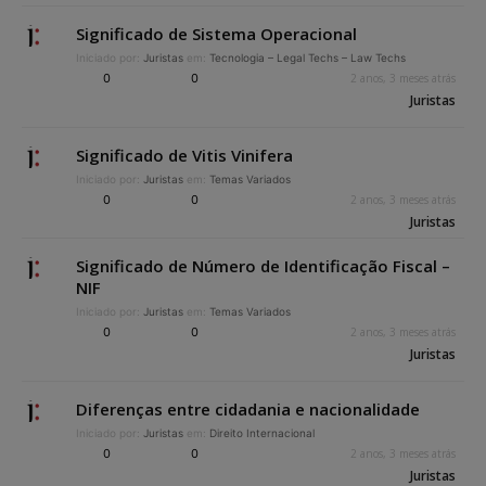
Significado de Sistema Operacional
Iniciado por:
Juristas
em:
Tecnologia – Legal Techs – Law Techs
0
0
2 anos, 3 meses atrás
Juristas
Significado de Vitis Vinifera
Iniciado por:
Juristas
em:
Temas Variados
0
0
2 anos, 3 meses atrás
Juristas
Significado de Número de Identificação Fiscal –
NIF
Iniciado por:
Juristas
em:
Temas Variados
0
0
2 anos, 3 meses atrás
Juristas
Diferenças entre cidadania e nacionalidade
Iniciado por:
Juristas
em:
Direito Internacional
0
0
2 anos, 3 meses atrás
Juristas