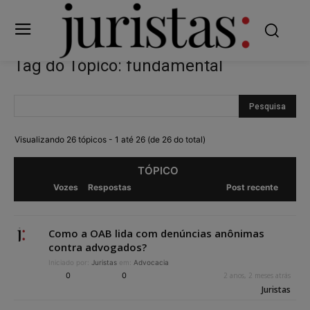
Tag do Tópico: fundamental
Visualizando 26 tópicos - 1 até 26 (de 26 do total)
TÓPICO
Vozes
Respostas
Post recente
Como a OAB lida com denúncias anônimas
contra advogados?
Iniciado por:
Juristas
em:
Advocacia
0
0
2 anos, 2 meses atrás
Juristas