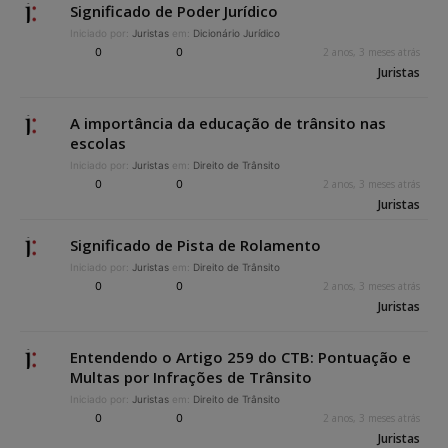
Significado de Poder Jurídico
Iniciado por:
Juristas
em:
Dicionário Jurídico
0
0
2 anos, 3 meses atrás
Juristas
A importância da educação de trânsito nas
escolas
Iniciado por:
Juristas
em:
Direito de Trânsito
0
0
2 anos, 3 meses atrás
Juristas
Significado de Pista de Rolamento
Iniciado por:
Juristas
em:
Direito de Trânsito
0
0
2 anos, 3 meses atrás
Juristas
Entendendo o Artigo 259 do CTB: Pontuação e
Multas por Infrações de Trânsito
Iniciado por:
Juristas
em:
Direito de Trânsito
0
0
2 anos, 3 meses atrás
Juristas