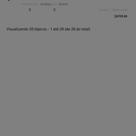
Iniciado por:
Juristas
em:
Direito
0
0
2 anos, 7 meses atrás
Juristas
Visualizando 26 tópicos - 1 até 26 (de 26 do total)