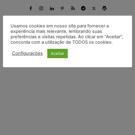
Usamos cookies em nosso site para fornecer a
experiência mais relevante, lembrando suas
DEIXE UM COMENTÁRIO
preferências e visitas repetidas. Ao clicar em “Aceitar”,
concorda com a utilização de TODOS os cookies.
Default Comments (0)
Facebook Comments
Disqus Comments
Configurações
Aceitar