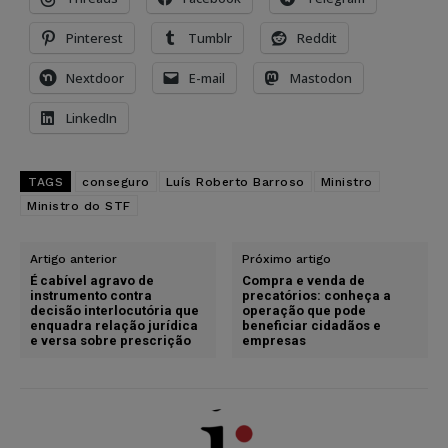
Pinterest
Tumblr
Reddit
Nextdoor
E-mail
Mastodon
LinkedIn
TAGS
conseguro
Luís Roberto Barroso
Ministro
Ministro do STF
Artigo anterior
Próximo artigo
É cabível agravo de
Compra e venda de
instrumento contra
precatórios: conheça a
decisão interlocutória que
operação que pode
enquadra relação jurídica
beneficiar cidadãos e
e versa sobre prescrição
empresas