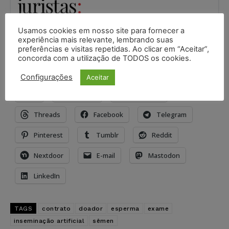
Acompanhe o Juristas no Google News
Usamos cookies em nosso site para fornecer a
receba as principais notícias jurídicas do Brasil
experiência mais relevante, lembrando suas
preferências e visitas repetidas. Ao clicar em “Aceitar”,
Seguir no Google
concorda com a utilização de TODOS os cookies.
Configurações
Aceitar
Compartilhe isso:
X
Imprimir
WhatsApp
Threads
Facebook
Telegram
Pinterest
Tumblr
Reddit
Nextdoor
E-mail
Mastodon
LinkedIn
TAGS
contrato
doador
esperma
exame
inseminação artificial
sêmen