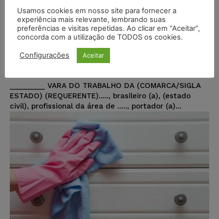
Modelo de Petição – Pedido de
Usamos cookies em nosso site para fornecer a
reintegração de dirigente sindical
experiência mais relevante, lembrando suas
ao emprego o qual foi afastado
preferências e visitas repetidas. Ao clicar em “Aceitar”,
concorda com a utilização de TODOS os cookies.
para apuração de falta grave
Configurações
Aceitar
Portal Juristas
-
22/05/2023
DIREITO TRABALHISTA
EXCELENTISSÍMO SENHOR JUIZ DE DIREITO DA
_________ VARA DO TRABALHO DA (COMARCA/SIGLA
ESTADO) (REQUERENTE)....., brasileiro (a), (estado
civil), profissional da área de ....., portador (a)...