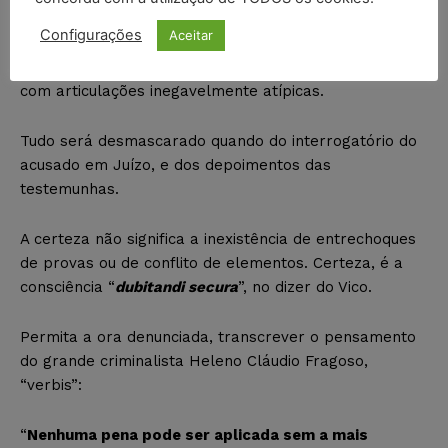
Na verdade, atentando-se para a
Configurações
Aceitar
acusação, verifica-se com irrecusável facilidade, “
data
vênia
” de que manifesta a improcedência da inicial,
com articulações inegavelmente atípicas.
Tudo será desmascarado quando do interrogatório do
acusado em Juízo, e dos depoimentos das
testemunhas.
A certeza não significa a inexistência de entrechoques
de provas ou de conflito de elementos. Certeza, é a
consciência “
dubitandi secura
”, no dizer do Vico.
Permita a ora denunciada, transcrever o pensamento
do grande criminalista Heleno Cláudio Fragoso,
“verbis”:
“
Nenhuma pena pode ser aplicada sem a mais