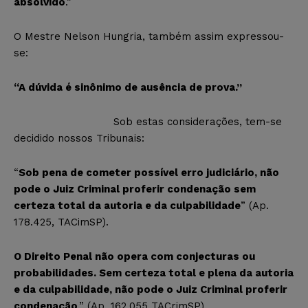
absolvido
.”
O Mestre Nelson Hungria, também assim expressou-
se:
“A dúvida é sinônimo de ausência de prova.”
Sob estas considerações, tem-se
decidido nossos Tribunais:
“
Sob pena de cometer possível erro judiciário, não
pode o Juiz Criminal proferir condenação sem
certeza total da autoria e da culpabilidade
” (Ap.
178.425, TACimSP).
O Direito Penal não opera com conjecturas ou
probabilidades. Sem certeza total e plena da autoria
e da culpabilidade, não pode o Juiz Criminal proferir
condenação
.” (Ap. 162.055 TACrimSP).