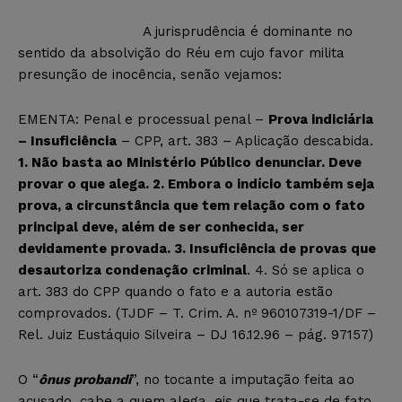
A jurisprudência é dominante no
sentido da absolvição do Réu em cujo favor milita
presunção de inocência, senão vejamos:
EMENTA: Penal e processual penal –
Prova indiciária
– Insuficiência
– CPP, art. 383 – Aplicação descabida.
1. Não basta ao Ministério Público denunciar. Deve
provar o que alega. 2. Embora o indício também seja
prova, a circunstância que tem relação com o fato
principal deve, além de ser conhecida, ser
devidamente provada. 3. Insuficiência de provas que
desautoriza condenação criminal
. 4. Só se aplica o
art. 383 do CPP quando o fato e a autoria estão
comprovados. (TJDF – T. Crim. A. nº 960107319-1/DF –
Rel. Juiz Eustáquio Silveira – DJ 16.12.96 – pág. 97157)
O “
ônus probandi
”, no tocante a imputação feita ao
acusado, cabe a quem alega, eis que trata-se de fato