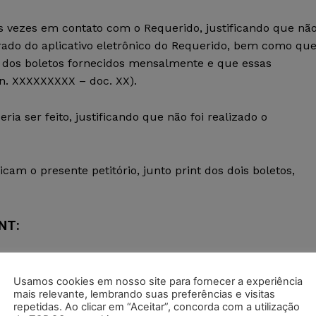
as vezes em contato com o Requerido, justificando que nã
etirado do aplicativo eletrônico do Requerido, bem como qu
s dos boletos fornecidos mensalmente e que essas
n. XXXXXXXXX – doc. XX).
a ser feito, justificando que não foi realizado o
ficam o presente petitório, junto print dos dois boletos,
INT:
i todos os dados idênticos ao verdadeiro, tendo como únic
Usamos cookies em nosso site para fornecer a experiência
 poderia ser observado por um homem médio como o (a)
mais relevante, lembrando suas preferências e visitas
repetidas. Ao clicar em “Aceitar”, concorda com a utilização
r em culpa exclusiva do (a) Autor (a).