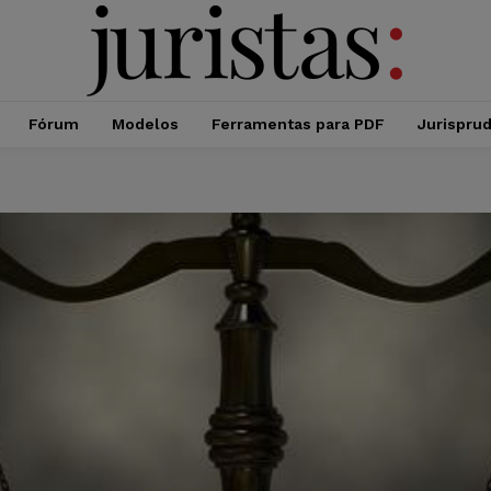
Fórum
Modelos
Ferramentas para PDF
Jurispru