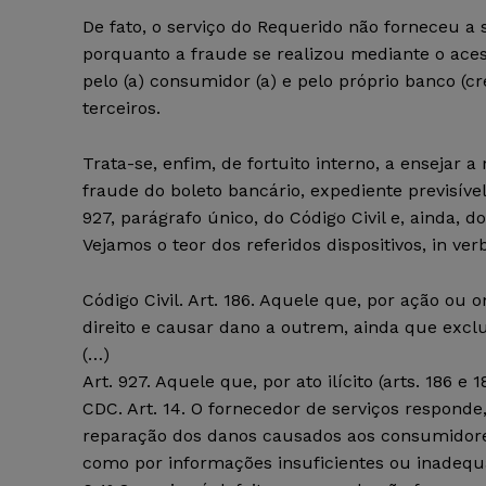
De fato, o serviço do Requerido não forneceu a 
porquanto a fraude se realizou mediante o ace
pelo (a) consumidor (a) e pelo próprio banco (cre
terceiros.
Trata-se, enfim, de fortuito interno, a ensejar a
fraude do boleto bancário, expediente previsíve
927, parágrafo único, do Código Civil e, ainda, 
Vejamos o teor dos referidos dispositivos, in verb
Código Civil. Art. 186. Aquele que, por ação ou 
direito e causar dano a outrem, ainda que exclu
(…)
Art. 927. Aquele que, por ato ilícito (arts. 186 e
CDC. Art. 14. O fornecedor de serviços respond
reparação dos danos causados aos consumidores 
como por informações insuficientes ou inadequa