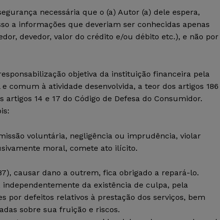
segurança necessária que o (a) Autor (a) dele espera,
sso a informações que deveriam ser conhecidas apenas
dor, devedor, valor do crédito e/ou débito etc.), e não por
 responsabilização objetiva da instituição financeira pela
l e comum à atividade desenvolvida, a teor dos artigos 186
dos artigos 14 e 17 do Código de Defesa do Consumidor.
is:
omissão voluntária, negligência ou imprudência, violar
sivamente moral, comete ato ilícito.
 187), causar dano a outrem, fica obrigado a repará-lo.
e, independentemente da existência de culpa, pela
por defeitos relativos à prestação dos serviços, bem
das sobre sua fruição e riscos.