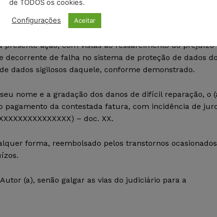
de TODOS os cookies.
Configurações
tim de ocorrência, em anexo doc. XX.
Aceitar
da presente ação, com vistas ao ressarcimento do prejuízo
pe decorrente de falha no sistema de proteção de dados d
o de dados sigilosos daquele, conforme demonstrado.
 seu nome e a gradação dos danos de difícil reparação, o (
o pagamento da contestada fatura, com incidência de jur
XXXXXXXXXXXXXXXX) – doc. XX.
ualquer forma, reembolsado pelos transtornos ocasionados
ízos.
Autor (a), senão galgar as vias do judiciário para a