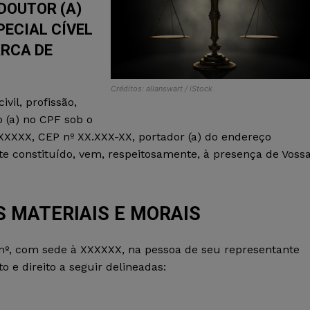
DOUTOR (A)
PECIAL CÍVEL
ARCA DE
Créditos: allanswart / iStock
vil, profissão,
 (a) no CPF sob o
XXXXX, CEP nº XX.XXX-XX, portador (a) do endereço
e constituído, vem, respeitosamente, à presença de Voss
 MATERIAIS E MORAIS
nº, com sede à XXXXXX, na pessoa de seu representante
o e direito a seguir delineadas: