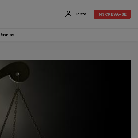
Conta
INSCREVA-SE
dências