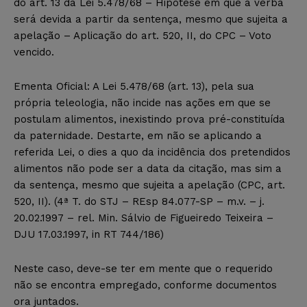
do art. 13 da Lei 5.478/68 – Hipótese em que a verba
será devida a partir da sentença, mesmo que sujeita a
apelação – Aplicação do art. 520, II, do CPC – Voto
vencido.
Ementa Oficial: A Lei 5.478/68 (art. 13), pela sua
própria teleologia, não incide nas ações em que se
postulam alimentos, inexistindo prova pré-constituída
da paternidade. Destarte, em não se aplicando a
referida Lei, o dies a quo da incidência dos pretendidos
alimentos não pode ser a data da citação, mas sim a
da sentença, mesmo que sujeita a apelação (CPC, art.
520, II). (4ª T. do STJ – REsp 84.077-SP – m.v. – j.
20.02.1997 – rel. Min. Sálvio de Figueiredo Teixeira –
DJU 17.03.1997, in RT 744/186)
Neste caso, deve-se ter em mente que o requerido
não se encontra empregado, conforme documentos
ora juntados.