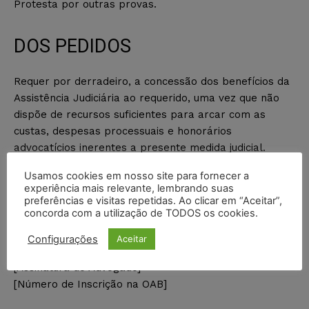
Protesta por outras provas.
DOS PEDIDOS
Requer por derradeiro, a concessão dos benefícios da
Assistência Judiciária ao requerido, uma vez que não
dispõe de recursos suficientes para arcar com as
custas, despesas processuais e honorários
advocatícios inerentes a presente medida judicial.
Usamos cookies em nosso site para fornecer a
Nesses Termos,
experiência mais relevante, lembrando suas
Pede Deferimento.
preferências e visitas repetidas. Ao clicar em “Aceitar”,
concorda com a utilização de TODOS os cookies.
[Local], [dia] de [mês] de [ano].
Configurações
Aceitar
[Assinatura do Advogado]
[Número de Inscrição na OAB]