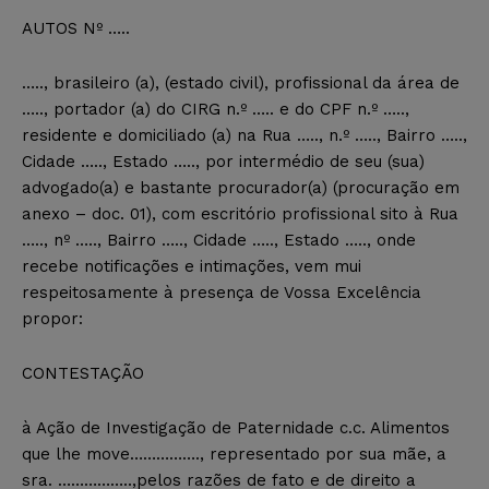
AUTOS Nº …..
….., brasileiro (a), (estado civil), profissional da área de
….., portador (a) do CIRG n.º ….. e do CPF n.º …..,
residente e domiciliado (a) na Rua ….., n.º ….., Bairro …..,
Cidade ….., Estado ….., por intermédio de seu (sua)
advogado(a) e bastante procurador(a) (procuração em
anexo – doc. 01), com escritório profissional sito à Rua
….., nº ….., Bairro ….., Cidade ….., Estado ….., onde
recebe notificações e intimações, vem mui
respeitosamente à presença de Vossa Excelência
propor:
CONTESTAÇÃO
à Ação de Investigação de Paternidade c.c. Alimentos
que lhe move……………., representado por sua mãe, a
sra. ……………..,pelos razões de fato e de direito a