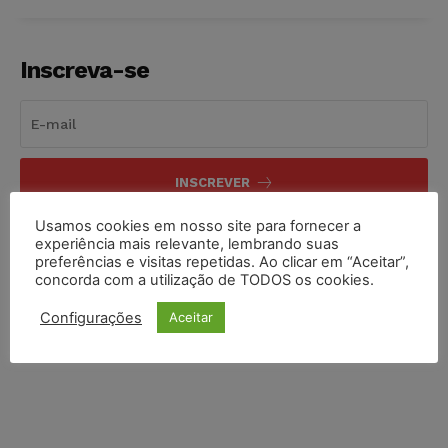
Inscreva-se
INSCREVER
Usamos cookies em nosso site para fornecer a
Li e aceito a
Política de Privacidade
.
experiência mais relevante, lembrando suas
preferências e visitas repetidas. Ao clicar em “Aceitar”,
concorda com a utilização de TODOS os cookies.
Configurações
Aceitar