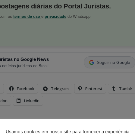
postagens diárias do Portal Juristas.
o com os
termos de uso
e
privacidade
do Whatsapp.
ristas no Google News
Seguir no Google
 notícias jurídicas do Brasil
s
Facebook
Telegram
Pinterest
Tumblr
odon
LinkedIn
Usamos cookies em nosso site para fornecer a experiência