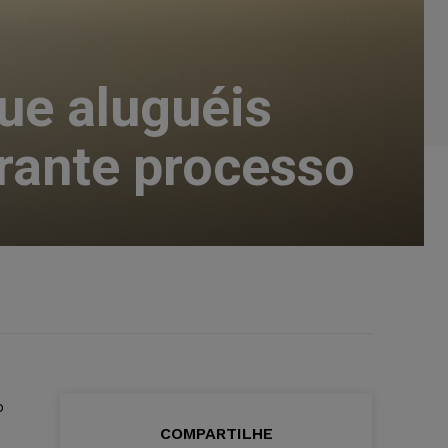
ue aluguéis
rante processo
o
COMPARTILHE