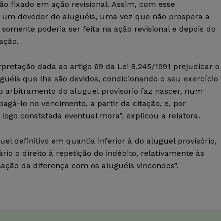
ão fixado em ação revisional. Assim, com esse
de um devedor de aluguéis, uma vez que não prospera a
somente poderia ser feita na ação revisional e depois do
ação.
rpretação dada ao artigo 69 da Lei 8.245/1991 prejudicar o
luguéis que lhe são devidos, condicionando o seu exercício
 “o arbitramento do aluguel provisório faz nascer, num
agá-lo no vencimento, a partir da citação, e, por
o logo constatada eventual mora”, explicou a relatora.
l definitivo em quantia inferior à do aluguel provisório,
o o direito à repetição do indébito, relativamente às
ação da diferença com os aluguéis vincendos”.