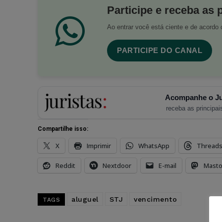
Participe e receba as 
Ao entrar você está ciente e de acord
PARTICIPE DO CANAL
Acompanhe o Ju
receba as principais
Compartilhe isso:
X
Imprimir
WhatsApp
Thread
Reddit
Nextdoor
E-mail
Mast
aluguel
STJ
vencimento
TAGS