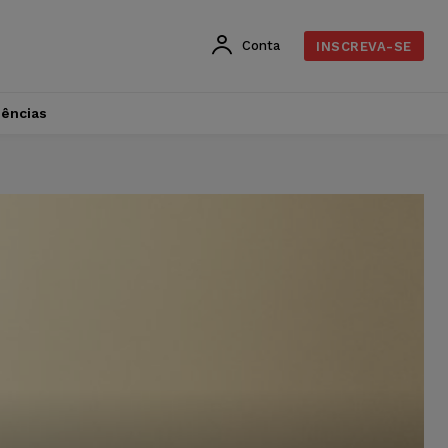
Conta
INSCREVA-SE
dências