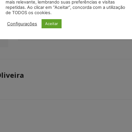
mais relevante, lembrando suas preferências e visitas
repetidas. Ao clicar em “Aceitar”, concorda com a utilização
Próximo artigo
de TODOS os cookies.
Pedido de juízes para invalidar regras da
Configurações
Aceitar
reforma da previdência de 2003 é negado
pelo STF
liveira