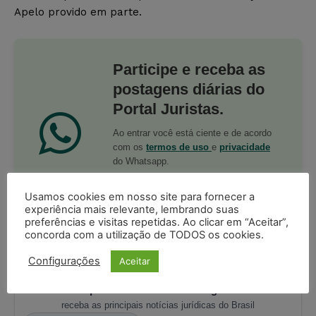
Apelo provido em parte.
Participe e receba as
postagens diárias do
Portal Juristas.
Ao entrar você está ciente e de acordo
com os
termos de uso
e
privacidade
do Whatsapp.
PARTICIPE DO CANAL
Usamos cookies em nosso site para fornecer a
experiência mais relevante, lembrando suas
preferências e visitas repetidas. Ao clicar em “Aceitar”,
concorda com a utilização de TODOS os cookies.
Configurações
Aceitar
Acompanhe o Juristas no Google News
receba as principais notícias jurídicas do Brasil