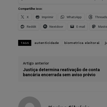
Compartilhe isso:
X
Imprimir
WhatsApp
Thread
Reddit
Nextdoor
E-mail
Mast
autenticidade
biometrica eleitoral
j
TAGS
Artigo anterior
Justiça determina reativação de conta
bancária encerrada sem aviso prévio