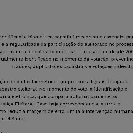
identificação biométrica constitui mecanismo essencial pa
 e a regularidade da participação do eleitorado no proces
e seu sistema de coleta biométrica — implantado desde 20
vidualmente identificado no momento da votação, prevenin
fraudes, duplicidades cadastrais e votações indevida
ção de dados biométricos (impressões digitais, fotografia 
adastro eleitoral. No momento do voto, a identificação é
 à urna eletrônica, que compara automaticamente as
tiça Eleitoral. Caso haja correspondência, a urna é
ismo reduz a margem de erro, limita a intervenção human
o eleitoral.