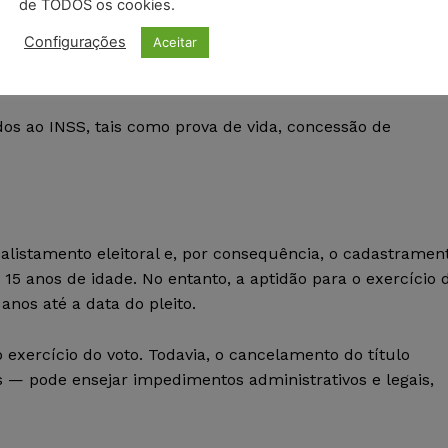
de TODOS os cookies.
Configurações
Aceitar
dos ao INSS, tais como prova de vida, concessão de
alistamento eleitoral e, por consequência, o cadastramen
 15 anos de idade. No entanto, a aptidão para o exercício 
nos até a data do pleito.
 exercício do voto. Todavia, o cancelamento do título
s — pode ensejar impedimentos administrativos e legais,