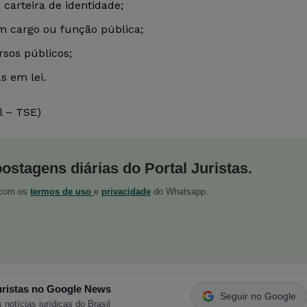
carteira de identidade;
m cargo ou função pública;
rsos públicos;
s em lei.
l – TSE)
postagens diárias do Portal Juristas.
o com os
termos de uso
e
privacidade
do Whatsapp.
ristas no Google News
Seguir no Google
 notícias jurídicas do Brasil