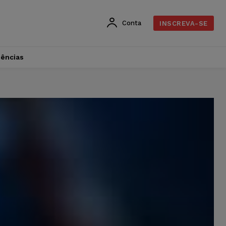
Conta
INSCREVA-SE
dências