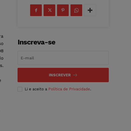
ra
Inscreva-se
so
08
do
s.
INSCREVER
e
Li e aceito a
Política de Privacidade
.
a