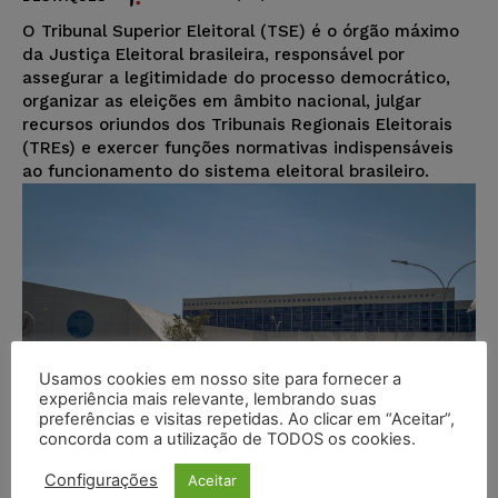
O Tribunal Superior Eleitoral (TSE) é o órgão máximo
da Justiça Eleitoral brasileira, responsável por
assegurar a legitimidade do processo democrático,
organizar as eleições em âmbito nacional, julgar
recursos oriundos dos Tribunais Regionais Eleitorais
(TREs) e exercer funções normativas indispensáveis
ao funcionamento do sistema eleitoral brasileiro.
Usamos cookies em nosso site para fornecer a
experiência mais relevante, lembrando suas
preferências e visitas repetidas. Ao clicar em “Aceitar”,
concorda com a utilização de TODOS os cookies.
Configurações
Aceitar