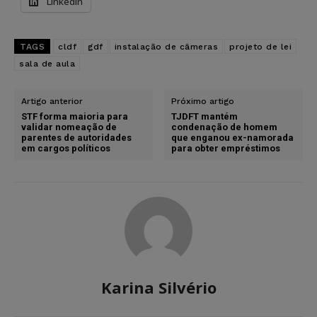
LinkedIn
TAGS
cldf
gdf
instalação de câmeras
projeto de lei
sala de aula
Artigo anterior
Próximo artigo
STF forma maioria para
TJDFT mantém
validar nomeação de
condenação de homem
parentes de autoridades
que enganou ex-namorada
em cargos políticos
para obter empréstimos
Karina Silvério