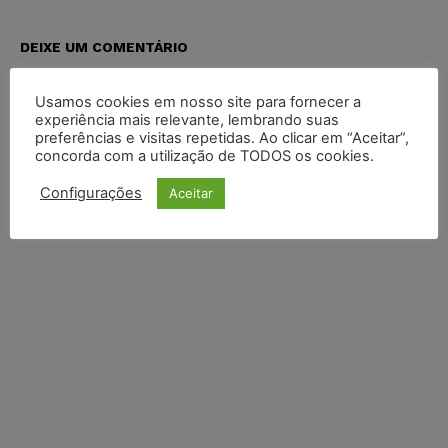
DEIXE UM COMENTÁRIO
Default Comments (0)
Facebook Comments
Disqus Comments
Usamos cookies em nosso site para fornecer a
experiência mais relevante, lembrando suas
preferências e visitas repetidas. Ao clicar em “Aceitar”,
concorda com a utilização de TODOS os cookies.
Configurações
Aceitar