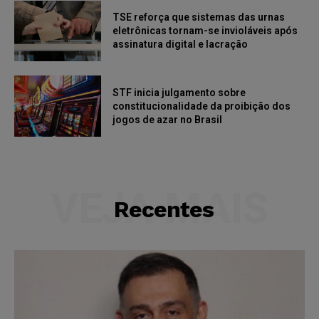
TSE reforça que sistemas das urnas
eletrônicas tornam-se invioláveis após
assinatura digital e lacração
STF inicia julgamento sobre
constitucionalidade da proibição dos
jogos de azar no Brasil
VEJA MAIS
Recentes