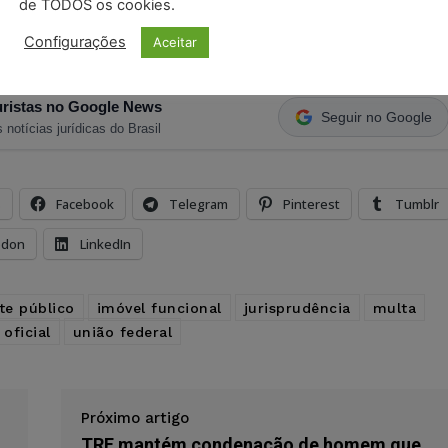
de TODOS os cookies.
Configurações
Aceitar
ristas no Google News
Seguir no Google
 notícias jurídicas do Brasil
s
Facebook
Telegram
Pinterest
Tumblr
odon
LinkedIn
te público
imóvel funcional
jurisprudência
multa
oficial
união federal
Próximo artigo
TRF mantém condenação de homem que