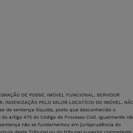
EGRAÇÃO DE POSSE. IMÓVEL FUNCIONAL. SERVIDOR
. INDENIZAÇÃO PELO VALOR LOCATÍCIO DO IMÓVEL. NÃ
 de sentença ilíquida, posto que desconhecido o
º do artigo 475 do Código de Processo Civil. Igualmente nã
 a sentença não se fundamentou em jurisprudência do
mula deste Tribunal ou do tribunal superior competente.