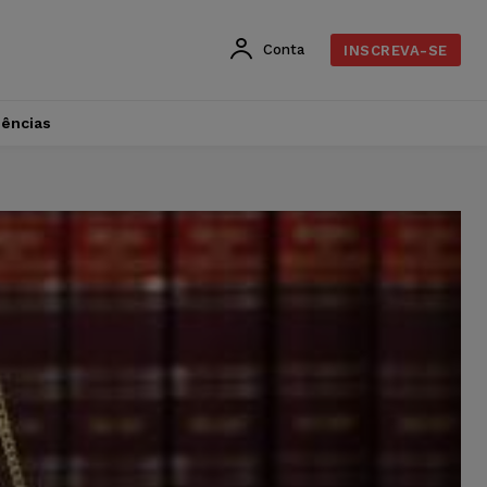
Conta
INSCREVA-SE
dências