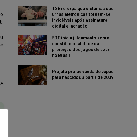
a
TSE reforça que sistemas das
ão
urnas eletrônicas tornam-se
invioláveis após assinatura
t.
digital e lacração
ou
STF inicia julgamento sobre
constitucionalidade da
te
proibição dos jogos de azar
no Brasil
Projeto proíbe venda de vapes
para nascidos a partir de 2009
TA