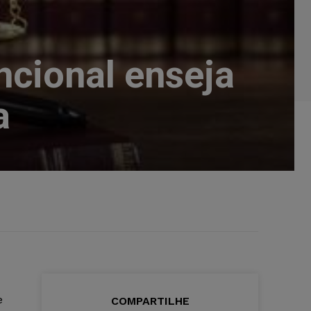
ncional enseja
a
e
COMPARTILHE