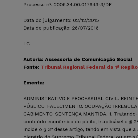
Processo nº: 2006.34.00.017943-3/DF
Data do julgamento: 02/12/2015
Data de publicação: 26/07/2016
LC
Autoria: Assessoria de Comunicação Social
Fonte:
Tribunal Regional Federal da 1ª Região
Ementa:
ADMINISTRATIVO E PROCESSUAL CIVIL. REINT
PÚBLICO. FALECIMENTO. OCUPAÇÃO IRREGULAR
CABIMENTO. SENTENÇA MANTIDA. 1. Tratando-se
conteúdo econômico do pleito, inaplicável o § 2
incide o § 3º desse artigo, tendo em vista que
plenário do Supremo Tribunal Federal ou em sú