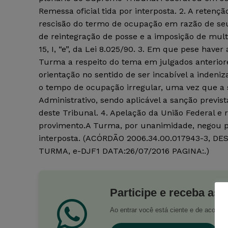
Remessa oficial tida por interposta. 2. A retenç
rescisão do termo de ocupação em razão de se
de reintegração de posse e a imposição de mult
15, I, “e”, da Lei 8.025/90. 3. Em que pese hav
Turma a respeito do tema em julgados anteriore
orientação no sentido de ser incabível a indeni
o tempo de ocupação irregular, uma vez que a s
Administrativo, sendo aplicável a sanção prevista
deste Tribunal. 4. Apelação da União Federal e r
provimento.A Turma, por unanimidade, negou pro
interposta. (ACÓRDÃO 2006.34.00.017943-3,
TURMA, e-DJF1 DATA:26/07/2016 PAGINA:.)
Participe e receba as 
Ao entrar você está ciente e de acord