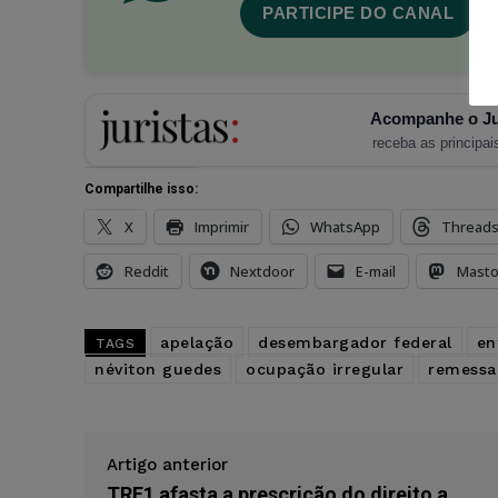
PARTICIPE DO CANAL
Acompanhe o Ju
receba as principais
Compartilhe isso:
X
Imprimir
WhatsApp
Thread
Reddit
Nextdoor
E-mail
Mast
apelação
desembargador federal
en
TAGS
néviton guedes
ocupação irregular
remessa 
Artigo anterior
TRF1 afasta a prescrição do direito a