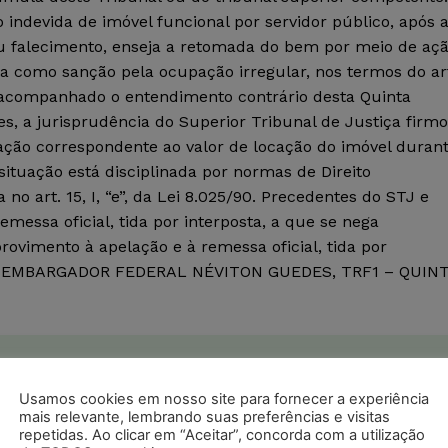
ão indevida de imóvel funcional por servidor público, após 
u falecimento, enseja a retomada do bem por meio de aç
a como sanção pela ocupação irregular, nos termos do ar
er acompanhado o entendimento contrário desta Quinta
s, a jurisprudência do Superior Tribunal de Justiça firm
zação correspondente ao valor de locação do imóvel duran
ituação está disciplinada por normas de Direito
 no art. 15, I, “e”, da Lei 8.025/90. Precedentes do STJ e
emessa oficial, tida por interposta, a que se nega
vimento à apelação e à remessa oficial, tida por
 DESEMBARGADOR FEDERAL NÉVITON GUEDES, TRF1 – QUIN
postagens diárias do Portal Juristas.
Usamos cookies em nosso site para fornecer a experiência
o com os
termos de uso
e
privacidade
do Whatsapp.
mais relevante, lembrando suas preferências e visitas
repetidas. Ao clicar em “Aceitar”, concorda com a utilização