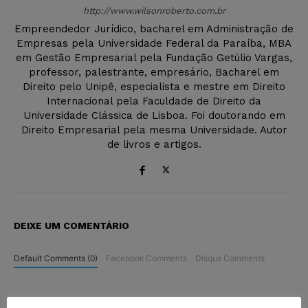
http://www.wilsonroberto.com.br
Empreendedor Jurídico, bacharel em Administração de
Empresas pela Universidade Federal da Paraíba, MBA
em Gestão Empresarial pela Fundação Getúlio Vargas,
professor, palestrante, empresário, Bacharel em
Direito pelo Unipê, especialista e mestre em Direito
Internacional pela Faculdade de Direito da
Universidade Clássica de Lisboa. Foi doutorando em
Direito Empresarial pela mesma Universidade. Autor
de livros e artigos.
DEIXE UM COMENTÁRIO
Default Comments (0)
Facebook Comments
Disqus Comments