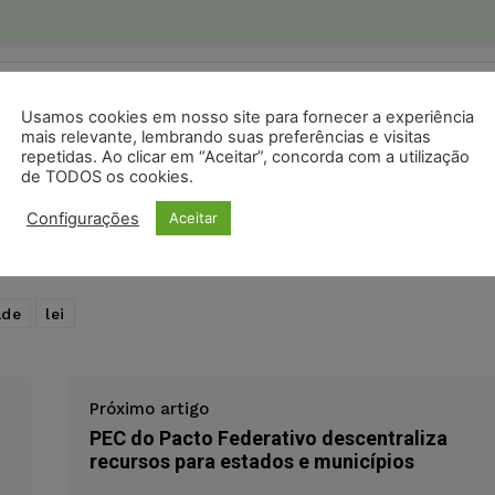
ristas no Google News
Seguir no Google
 notícias jurídicas do Brasil
Usamos cookies em nosso site para fornecer a experiência
mais relevante, lembrando suas preferências e visitas
repetidas. Ao clicar em “Aceitar”, concorda com a utilização
de TODOS os cookies.
s
Facebook
Telegram
Pinterest
Tumblr
Configurações
Aceitar
odon
LinkedIn
ade
lei
Próximo artigo
PEC do Pacto Federativo descentraliza
recursos para estados e municípios