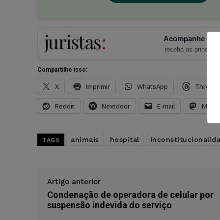
Acompanhe o Ju
receba as principais
Compartilhe isso:
X
Imprimir
WhatsApp
Thread
Reddit
Nextdoor
E-mail
Mast
animais
hospital
inconstitucionalid
TAGS
Artigo anterior
Condenação de operadora de celular por
suspensão indevida do serviço