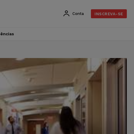
Conta
INSCREVA-SE
dências