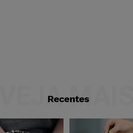
VEJA MAI
Recentes