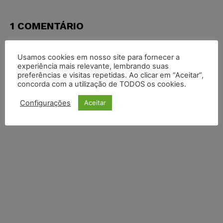
1 COMENTÁRIO
DEIXE UM COMENTÁRIO
Usamos cookies em nosso site para fornecer a
experiência mais relevante, lembrando suas
Default Comments (0)
Facebook Comments
Disqus Comments
preferências e visitas repetidas. Ao clicar em “Aceitar”,
concorda com a utilização de TODOS os cookies.
Configurações
Aceitar