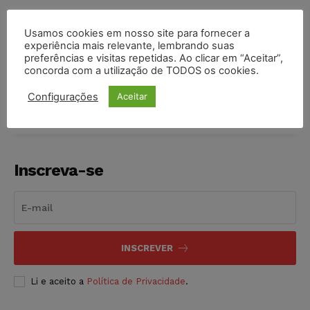
Usamos cookies em nosso site para fornecer a
experiência mais relevante, lembrando suas
preferências e visitas repetidas. Ao clicar em “Aceitar”,
COMPARTILHE
concorda com a utilização de TODOS os cookies.
Configurações
Aceitar
Inscreva-se
INSCREVER
Li e aceito a
Política de Privacidade
.