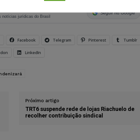
ristas no Google News
Seguir no Google
 notícias jurídicas do Brasil
s
Facebook
Telegram
Pinterest
Tumblr
odon
LinkedIn
indenizará
Próximo artigo
TRT6 suspende rede de lojas Riachuelo de
recolher contribuição sindical