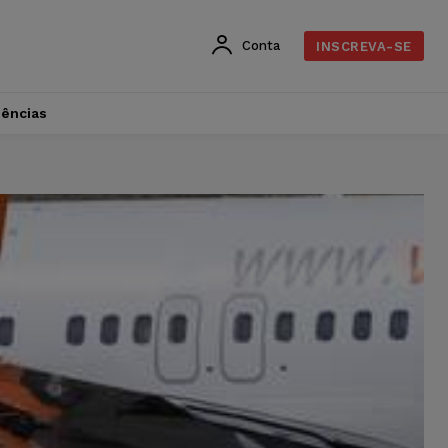
Conta
INSCREVA-SE
dências