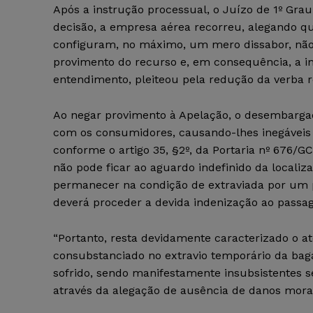
Após a instrução processual, o Juízo de 1º Gra
decisão, a empresa aérea recorreu, alegando q
configuram, no máximo, um mero dissabor, não
provimento do recurso e, em consequência, a i
entendimento, pleiteou pela redução da verba r
Ao negar provimento à Apelação, o desembarga
com os consumidores, causando-lhes inegáveis 
conforme o artigo 35, §2º, da Portaria nº 676/GC
não pode ficar ao aguardo indefinido da locali
permanecer na condição de extraviada por um 
deverá proceder a devida indenização ao passag
“Portanto, resta devidamente caracterizado o at
consubstanciado no extravio temporário da b
sofrido, sendo manifestamente insubsistentes 
através da alegação de ausência de danos morais