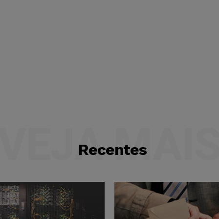
VEJA MAI
Recentes