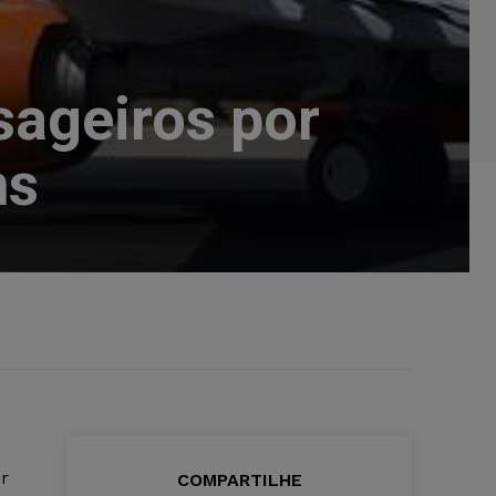
sageiros por
ns
r
COMPARTILHE