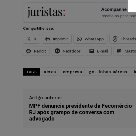
Acompanhe o Ju
receba as principais
Compartilhe isso:
X
Imprimir
WhatsApp
Thread
Reddit
Nextdoor
E-mail
Mast
aérea
empresa
gol linhas aéreas
TAGS
Artigo anterior
MPF denuncia presidente da Fecomércio-
RJ após grampo de conversa com
advogado