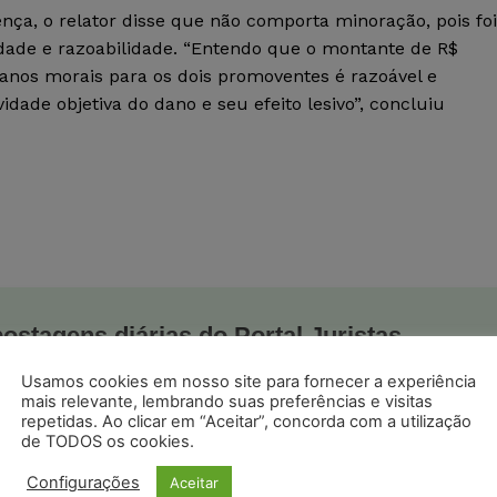
ença, o relator disse que não comporta minoração, pois foi
idade e razoabilidade. “Entendo que o montante de R$
danos morais para os dois promoventes é razoável e
idade objetiva do dano e seu efeito lesivo”, concluiu
postagens diárias do Portal Juristas.
o com os
termos de uso
e
privacidade
do Whatsapp.
Usamos cookies em nosso site para fornecer a experiência
mais relevante, lembrando suas preferências e visitas
repetidas. Ao clicar em “Aceitar”, concorda com a utilização
de TODOS os cookies.
Configurações
Aceitar