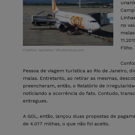
unani
Campi
Linhas
no val
malas 
11.201
Filho.
Créditos: lazyllama / Shutterstock.com
Confor
Pessoa de viagem turística ao Rio de Janeiro, d
malas. Entretanto, ao retirar as mesmas, desco
preencheram, então, o Relatório de Irregularid
noticiando a ocorrência do fato. Contudo, trans
entregues.
A GOL, então, lançou duas propostas de pagame
de 4.017 milhas, o que não foi aceito.