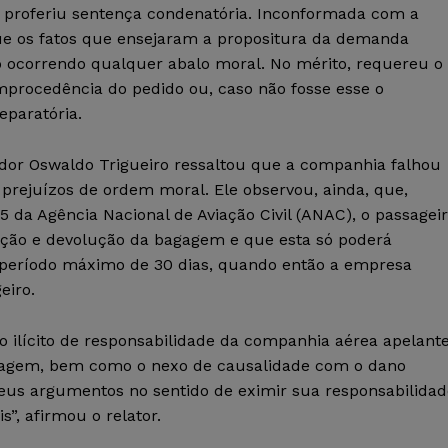
u proferiu sentença condenatória. Inconformada com a
ue os fatos que ensejaram a propositura da demanda
 ocorrendo qualquer abalo moral. No mérito, requereu o
mprocedência do pedido ou, caso não fosse esse o
eparatória.
dor Oswaldo Trigueiro ressaltou que a companhia falhou
prejuízos de ordem moral. Ele observou, ainda, que,
5 da Agência Nacional de Aviação Civil (ANAC), o passagei
zação e devolução da bagagem e que esta só poderá
período máximo de 30 dias, quando então a empresa
eiro.
o ilícito de responsabilidade da companhia aérea apelant
agagem, bem como o nexo de causalidade com o dano
seus argumentos no sentido de eximir sua responsabilidad
”, afirmou o relator.