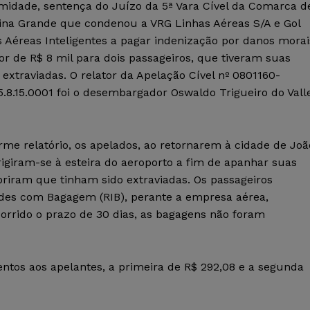
midade, sentença do Juízo da 5ª Vara Cível da Comarca d
na Grande que condenou a VRG Linhas Aéreas S/A e Gol
 Aéreas Inteligentes a pagar indenização por danos morai
or de R$ 8 mil para dois passageiros, que tiveram suas
extraviadas. O relator da Apelação Cível nº 0801160-
5.8.15.0001 foi o desembargador Oswaldo Trigueiro do Vall
me relatório, os apelados, ao retornarem à cidade de Joã
irigiram-se à esteira do aeroporto a fim de apanhar suas
briram que tinham sido extraviadas. Os passageiros
ades com Bagagem (RIB), perante a empresa aérea,
corrido o prazo de 30 dias, as bagagens não foram
ntos aos apelantes, a primeira de R$ 292,08 e a segunda