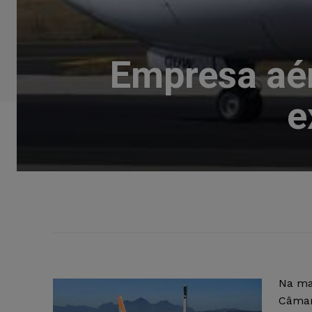
Empresa aér
e
Na ma
Câmar