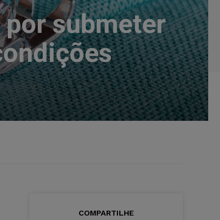
 por submeter
 condições
COMPARTILHE