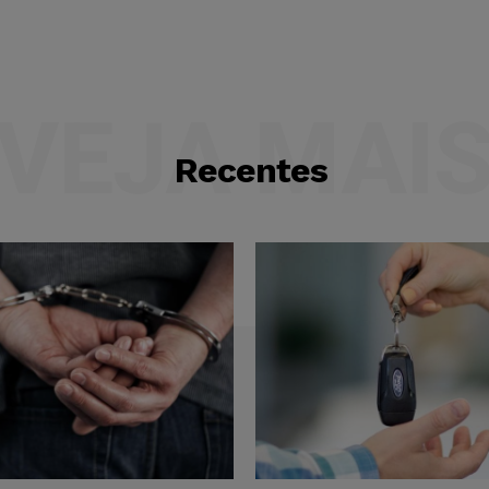
VEJA MAI
Recentes