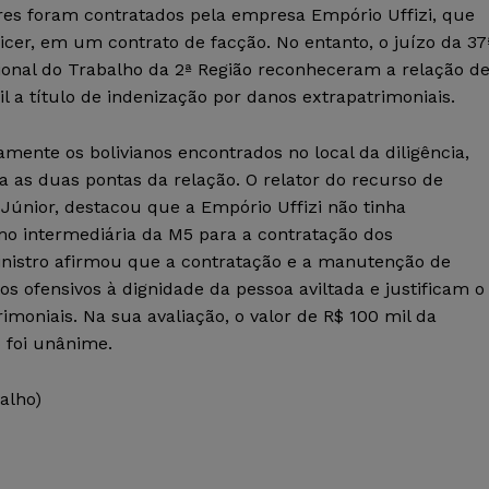
res foram contratados pela empresa Empório Uffizi, que
icer, em um contrato de facção. No entanto, o juízo da 37
ional do Trabalho da 2ª Região reconheceram a relação d
a título de indenização por danos extrapatrimoniais.
mente os bolivianos encontrados no local da diligência,
a as duas pontas da relação. O relator do recurso de
Júnior, destacou que a Empório Uffizi não tinha
omo intermediária da M5 para a contratação dos
ministro afirmou que a contratação e a manutenção de
s ofensivos à dignidade da pessoa aviltada e justificam o
moniais. Na sua avaliação, o valor de R$ 100 mil da
o foi unânime.
alho)