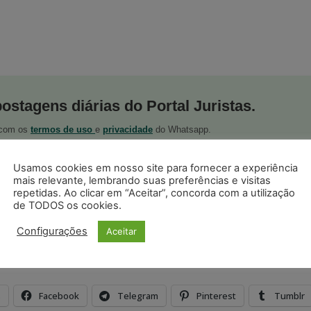
postagens diárias do Portal Juristas.
o com os
termos de uso
e
privacidade
do Whatsapp.
Usamos cookies em nosso site para fornecer a experiência
mais relevante, lembrando suas preferências e visitas
repetidas. Ao clicar em “Aceitar”, concorda com a utilização
de TODOS os cookies.
ristas no Google News
Configurações
Aceitar
Seguir no Google
 notícias jurídicas do Brasil
s
Facebook
Telegram
Pinterest
Tumblr