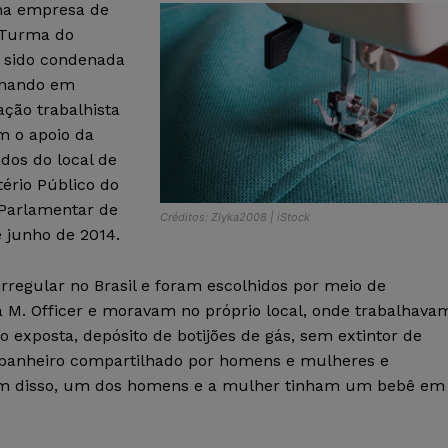
uma empresa de
a Turma do
a sido condenada
alhando em
ção trabalhista
m o apoio da
dos do local de
tério Público do
 Parlamentar de
Créditos: Zlyka2008 | iStock
 junho de 2014.
rregular no Brasil e foram escolhidos por meio de
 M. Officer e moravam no próprio local, onde trabalhava
o exposta, depósito de botijões de gás, sem extintor de
 banheiro compartilhado por homens e mulheres e
lém disso, um dos homens e a mulher tinham um bebê em