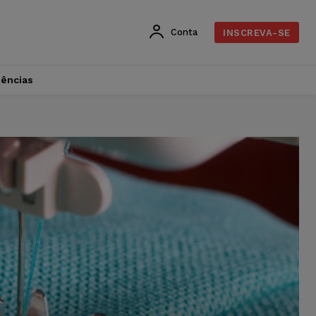
Conta
INSCREVA-SE
dências