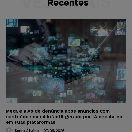
VEJA MAIS
Recentes
Meta é alvo de denúncia após anúncios com
conteúdo sexual infantil gerado por IA circularem
em suas plataformas
Karina Silvério
-
07/08/2026