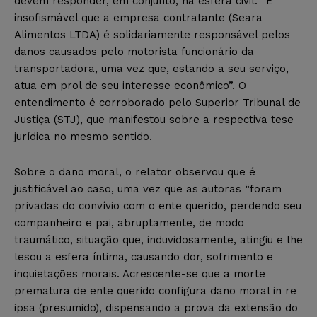
devem responder, em conjunto, na esfera civil. “É
insofismável que a empresa contratante (Seara
Alimentos LTDA) é solidariamente responsável pelos
danos causados pelo motorista funcionário da
transportadora, uma vez que, estando a seu serviço,
atua em prol de seu interesse econômico”. O
entendimento é corroborado pelo Superior Tribunal de
Justiça (STJ), que manifestou sobre a respectiva tese
jurídica no mesmo sentido.
Sobre o dano moral, o relator observou que é
justificável ao caso, uma vez que as autoras “foram
privadas do convívio com o ente querido, perdendo seu
companheiro e pai, abruptamente, de modo
traumático, situação que, induvidosamente, atingiu e lhe
lesou a esfera íntima, causando dor, sofrimento e
inquietações morais. Acrescente-se que a morte
prematura de ente querido configura dano moral in re
ipsa (presumido), dispensando a prova da extensão do