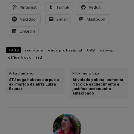
Pinterest
Tumblr
Reddit
Nextdoor
E-mail
Mastodon
LinkedIn
TAGS
escritório
ética profissional
OAB
oab-sp
office truck
ted
Artigo anterior
Próximo artigo
STJ nega habeas corpus a
Atividade policial aumenta
ex-marido da atriz Luíza
risco de esquecimento e
Brunet
justifica testemunho
antecipado