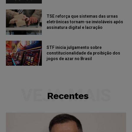
TSE reforça que sistemas das urnas
eletrônicas tornam-se invioláveis após
assinatura digital e lacração
STF inicia julgamento sobre
constitucionalidade da proibição dos
jogos de azar no Brasil
VEJA MAIS
Recentes