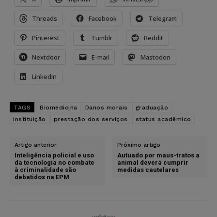
Threads
Facebook
Telegram
Pinterest
Tumblr
Reddit
Nextdoor
E-mail
Mastodon
LinkedIn
TAGS
Biomedicina
Danos morais
graduação
instituição
prestação dos serviços
status acadêmico
Artigo anterior
Próximo artigo
Inteligência policial e uso
Autuado por maus-tratos a
da tecnologia no combate
animal deverá cumprir
à criminalidade são
medidas cautelares
debatidos na EPM