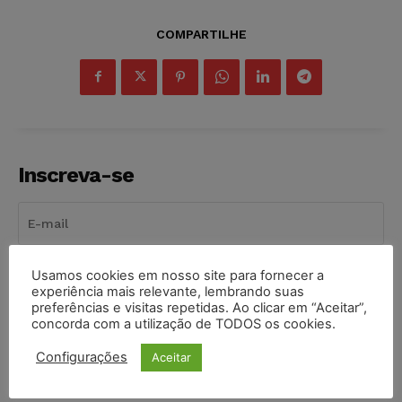
COMPARTILHE
Inscreva-se
Usamos cookies em nosso site para fornecer a
INSCREVER
experiência mais relevante, lembrando suas
preferências e visitas repetidas. Ao clicar em “Aceitar”,
Li e aceito a
Política de Privacidade
.
concorda com a utilização de TODOS os cookies.
Configurações
Aceitar