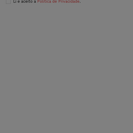
Li e aceito a
Política de Privacidade
.