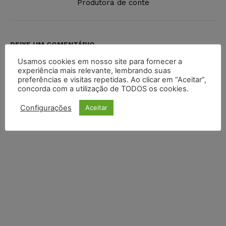
Produtora de conte
DEIXE UM COMENTÁRIO
Usamos cookies em nosso site para fornecer a
Default Comments (0)
Facebook Comments
Disqus Comments
experiência mais relevante, lembrando suas
preferências e visitas repetidas. Ao clicar em “Aceitar”,
concorda com a utilização de TODOS os cookies.
Configurações
Aceitar