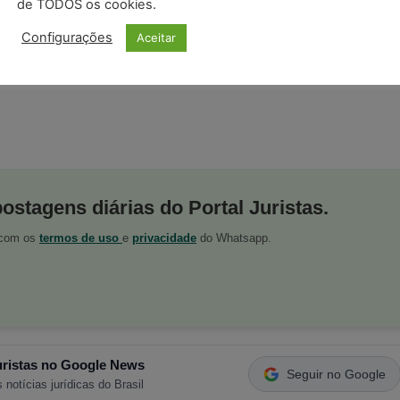
de TODOS os cookies.
Configurações
Aceitar
postagens diárias do Portal Juristas.
o com os
termos de uso
e
privacidade
do Whatsapp.
ristas no Google News
Seguir no Google
 notícias jurídicas do Brasil