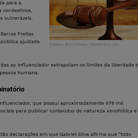
da para a
a nordestinos,
s vulneráveis.
 Barros Freitas
l pública ajuizada
Créditos: Billion Photos / Shutterstock.com
das ao influenciador extrapolam os limites da liberdade 
a pessoa humana.
inatório
 influenciador, que possui aproximadamente 976 mil
 sociais para publicar conteúdos de natureza xenofóbica e
tão declarações em que Gabriel Silva afirma que “todo