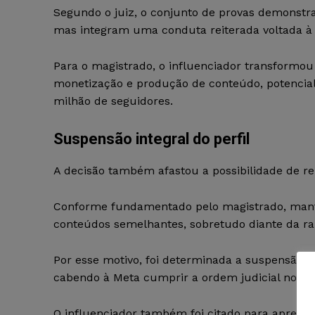
Segundo o juiz, o conjunto de provas demonstra
mas integram uma conduta reiterada voltada à r
Para o magistrado, o influenciador transformo
monetização e produção de conteúdo, potencia
milhão de seguidores.
Suspensão integral do perfil
A decisão também afastou a possibilidade de r
Conforme fundamentado pelo magistrado, manter 
conteúdos semelhantes, sobretudo diante da ra
Por esse motivo, foi determinada a suspensão in
cabendo à Meta cumprir a ordem judicial no pra
O influenciador também foi citado para apresen