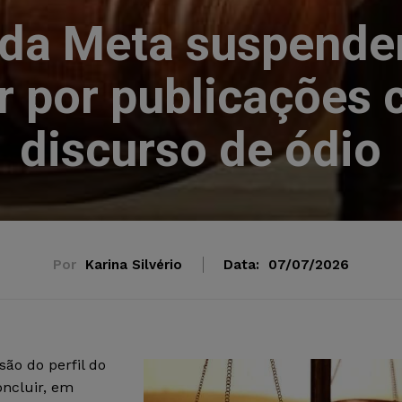
da Meta suspender 
r por publicações
discurso de ódio
Por
Karina Silvério
Data:
07/07/2026
ão do perfil do
oncluir, em