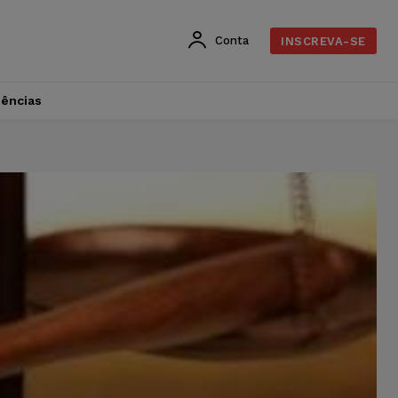
Conta
INSCREVA-SE
dências