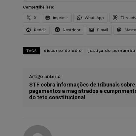
Compartilhe isso:
X
Imprimir
WhatsApp
Thread
Reddit
Nextdoor
E-mail
Mast
discurso de ódio
justiça de pernambu
TAGS
Artigo anterior
STF cobra informações de tribunais sobre
pagamentos a magistrados e cumpriment
do teto constitucional