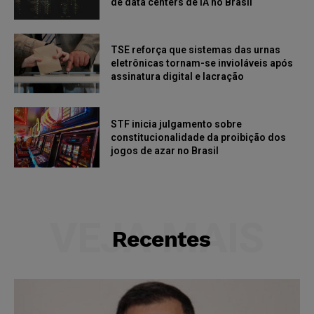
de data centers de IA no Brasil
TSE reforça que sistemas das urnas
eletrônicas tornam-se invioláveis após
assinatura digital e lacração
STF inicia julgamento sobre
constitucionalidade da proibição dos
jogos de azar no Brasil
VEJA MAIS
Recentes