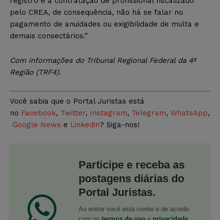
registro e a contratação de profissional fiscalizado
pelo CREA, de consequência, não há se falar no
pagamento de anuidades ou exigibilidade de multa e
demais consectários.”
Com informações do Tribunal Regional Federal da 4ª
Região (TRF4).
Você sabia que o Portal Juristas está
no
Facebook
,
Twitter
,
Instagram
,
Telegram
,
WhatsApp
,
Google News
e
Linkedin
? Siga-nos!
Participe e receba as
postagens diárias do
Portal Juristas.
Ao entrar você está ciente e de acordo
com os
termos de uso
e
privacidade