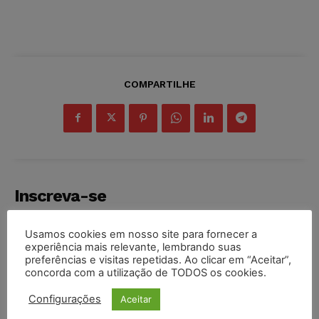
COMPARTILHE
Inscreva-se
Usamos cookies em nosso site para fornecer a
experiência mais relevante, lembrando suas
preferências e visitas repetidas. Ao clicar em “Aceitar”,
concorda com a utilização de TODOS os cookies.
INSCREVER
Configurações
Aceitar
Li e aceito a
Política de Privacidade
.