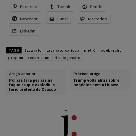
Pinterest
Tumblr
Reddit
Nextdoor
E-mail
Mastodon
LinkedIn
TAGS
lava jato
lava jato carioca
metrô
odebrecht
propina
renan saad
rio de janeiro
Artigo anterior
Próximo artigo
Polícia fará perícia na
Trump volta atrás sobre
fogueira que explodiu e
negócios com a Huawei
feriu prefeito de Osasco