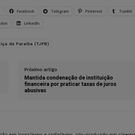
s
Facebook
Telegram
Pinterest
Tumblr
odon
LinkedIn
tiça da Paraíba (TJPB)
Próximo artigo
Mantida condenação de instituição
financeira por praticar taxas de juros
abusivas
ção em jornalismo e radialismo, pós-graduado em cinem