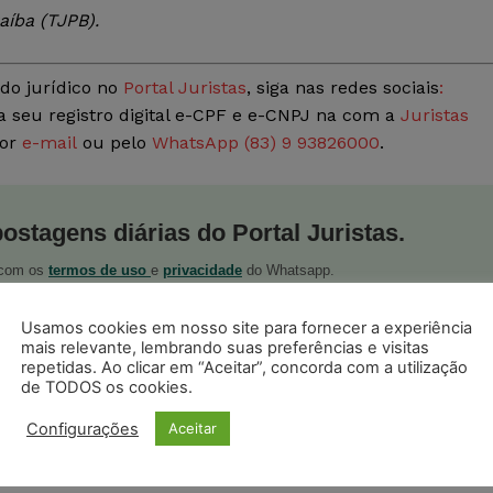
aíba (TJPB).
do jurídico no
Portal Juristas
, siga nas redes sociais
:
a seu registro digital e-CPF e e-CNPJ na com a
Juristas
por
e-mail
ou pelo
WhatsApp (83) 9 93826000
.
postagens diárias do Portal Juristas.
o com os
termos de uso
e
privacidade
do Whatsapp.
Usamos cookies em nosso site para fornecer a experiência
mais relevante, lembrando suas preferências e visitas
repetidas. Ao clicar em “Aceitar”, concorda com a utilização
de TODOS os cookies.
ristas no Google News
Configurações
Aceitar
Seguir no Google
 notícias jurídicas do Brasil