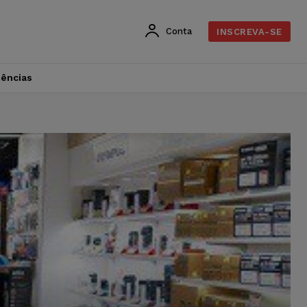
Conta
INSCREVA-SE
dências