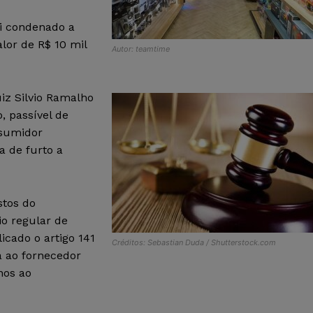
oi condenado a
lor de R$ 10 mil
Autor: teamtime
iz Silvio Ramalho
, passível de
nsumidor
a de furto a
stos do
o regular de
licado o artigo 141
Créditos: Sebastian Duda / Shutterstock.com
a ao fornecedor
nos ao