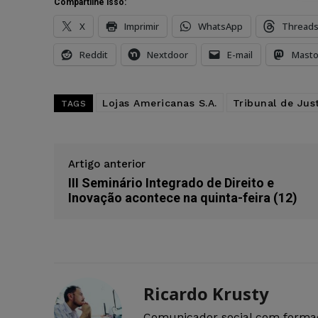
Compartilhe isso:
X
Imprimir
WhatsApp
Thread
Reddit
Nextdoor
E-mail
Mast
Lojas Americanas S.A.
Tribunal de Jus
TAGS
Artigo anterior
III Seminário Integrado de Direito e
Inovação acontece na quinta-feira (12)
Ricardo Krusty
Comunicador social com forma