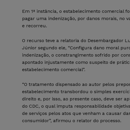
Em 1ª instância, o estabelecimento comercial f
pagar uma indenização, por danos morais, no va
e recorreu.
O recurso teve a relatoria do Desembargador Lu
Júnior segundo ele, “Configura dano moral puro
indenização, o constrangimento sofrido por co
apontado injustamente como suspeito de prátic
estabelecimento comercial”.
“O tratamento dispensado ao autor pelos prepo
estabelecimento transbordou o simples exercíci
direito e, por isso, ao presente caso, deve ser ap
do CDC, o qual imputa responsabilidade objetiv
de serviços pelos atos que venham a causar da
consumidor”, afirmou o relator do processo.