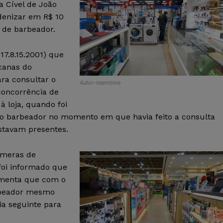
a Cível de João
denizar em R$ 10
 de barbeador.
17.8.15.2001) que
canas do
ra consultar o
Autor-teamtime
concorrência de
à loja, quando foi
do barbeador no momento em que havia feito a consulta
estavam presentes.
âmeras de
foi informado que
gumenta que com o
arbeador mesmo
ia seguinte para