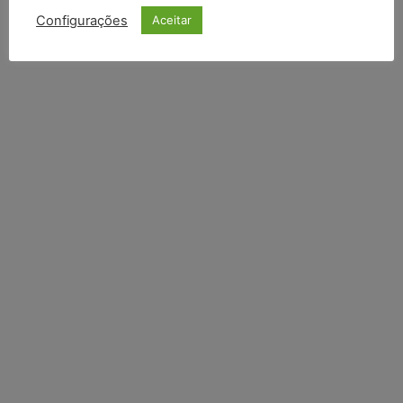
INSCREVER
Configurações
Aceitar
Li e aceito a
Política de Privacidade
.