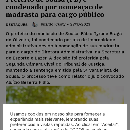
condenado por nomeação de
madrasta para cargo público
Ricardo Krusty
-
27/10/2023
DESTAQUES
O prefeito do município de Sousa, Fábio Tyrone Braga
de Oliveira, foi condenado por ato de improbidade
administrativa devido à nomeação de sua madrasta
para o cargo de Diretora Administrativa, na Secretaria
de Esporte e Lazer. A decisão foi proferida pela
Segunda Câmara Cível do Tribunal de Justiça,
mantendo a sentença emitida pela 5ª Vara Mista de
Sousa. O processo teve como relator o juiz convocado
Aluízio Bezerra Filho.
Usamos cookies em nosso site para fornecer a
experiência mais relevante, lembrando suas
preferências e visitas repetidas. Ao clicar em “Aceitar”,
concorda com a utilização de TODOS os cookies.