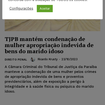
Configurações
Aceitar
TJPB mantém condenação de
mulher apropriação indevida de
bens do marido idoso
Ricardo Krusty
-
23/10/2023
DIREITO PENAL
A Câmara Criminal do Tribunal de Justiça da Paraíba
manteve a condenação de uma mulher pelos crimes
de apropriação indevida de bens e proventos
previdenciários, além de exposição a perigo à
integridade e à saúde física ou psíquica do marido
idoso.