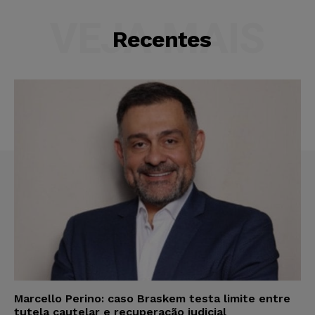
VEJA MAIS
Recentes
Marcello Perino: caso Braskem testa limite entre
tutela cautelar e recuperação judicial