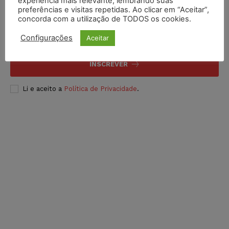
experiência mais relevante, lembrando suas
Inscreva-se
preferências e visitas repetidas. Ao clicar em “Aceitar”,
concorda com a utilização de TODOS os cookies.
Configurações
Aceitar
INSCREVER
Li e aceito a
Política de Privacidade
.