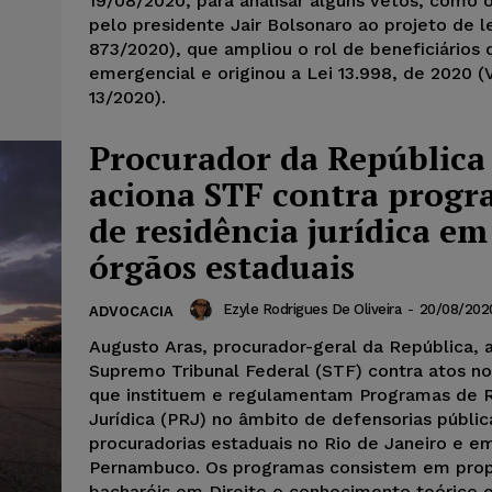
19/08/2020, para analisar alguns vetos, como 
pelo presidente Jair Bolsonaro ao projeto de le
873/2020), que ampliou o rol de beneficiários d
emergencial e originou a Lei 13.998, de 2020 
13/2020).
Procurador da República
aciona STF contra progr
de residência jurídica em
órgãos estaduais
Ezyle Rodrigues De Oliveira
-
20/08/202
ADVOCACIA
Augusto Aras, procurador-geral da República, 
Supremo Tribunal Federal (STF) contra atos n
que instituem e regulamentam Programas de R
Jurídica (PRJ) no âmbito de defensorias públic
procuradorias estaduais no Rio de Janeiro e e
Pernambuco. Os programas consistem em prop
bacharéis em Direito o conhecimento teórico e