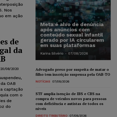
interposição
5. Nos
rso em ação
Meta é alvo de denúncia
após anúncios com
conteúdo sexual infantil
es de
gerado por IA circularem
em suas plataformas
gal da
Karina Silvério
-
07/08/2026
AB
Advogado preso por suspeita de matar o
20/08/2020
filho tem inscrição suspensa pela OAB-TO
 suspendeu,
NOTÍCIAS
07/08/2026
o da OAB
ia captação
STF amplia isenção de IBS e CBS na
anquia com o
compra de veículos novos para pessoas
des de
com deficiência e autistas de todos os
Foz do
níveis
DIREITO TRIBUTÁRIO
07/08/2026