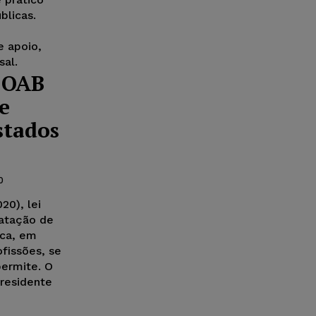
blicas.
 apoio,
sal.
a OAB
e
stados
0
20), lei
ratação de
ica, em
ofissões, se
permite. O
residente