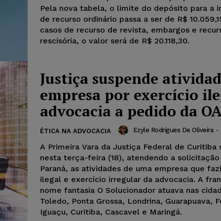
Pela nova tabela, o limite do depósito para a 
de recurso ordinário passa a ser de R$ 10.059,1
casos de recurso de revista, embargos e recu
rescisória, o valor será de R$ 20.118,30.
Justiça suspende atividad
empresa por exercício ile
advocacia a pedido da O
Ezyle Rodrigues De Oliveira
-
ÉTICA NA ADVOCACIA
A Primeira Vara da Justiça Federal de Curitiba
nesta terça-feira (18), atendendo a solicitaçã
Paraná, as atividades de uma empresa que faz
ilegal e exercício irregular da advocacia. A fr
nome fantasia O Solucionador atuava nas cida
Toledo, Ponta Grossa, Londrina, Guarapuava, 
Iguaçu, Curitiba, Cascavel e Maringá.