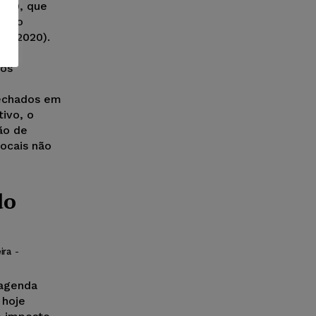
2020, que
o uso
25/2020).
que
tos
fechados em
ivo, o
ão de
locais não
do
ira
-
 agenda
 hoje