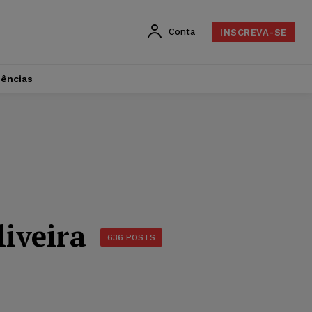
Conta
INSCREVA-SE
dências
liveira
636 POSTS