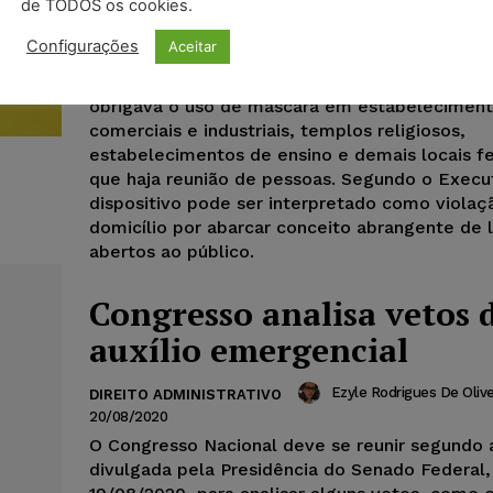
de TODOS os cookies.
Está na pauta do Planalto o veto ao PL 1.562/
originou a Lei 14.019, de 2020, e determinava 
Configurações
Aceitar
obrigatório de máscaras pela população (VET 
Foram 23 itens vetados, como ao dispositivo 
obrigava o uso de máscara em estabelecimen
comerciais e industriais, templos religiosos,
estabelecimentos de ensino e demais locais 
que haja reunião de pessoas. Segundo o Execut
dispositivo pode ser interpretado como violaç
domicílio por abarcar conceito abrangente de 
abertos ao público.
Congresso analisa vetos 
auxílio emergencial
Ezyle Rodrigues De Olive
DIREITO ADMINISTRATIVO
20/08/2020
O Congresso Nacional deve se reunir segundo
divulgada pela Presidência do Senado Federal,