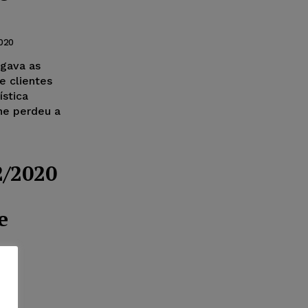
020
igava as
e clientes
ística
one perdeu a
2/2020
e
020