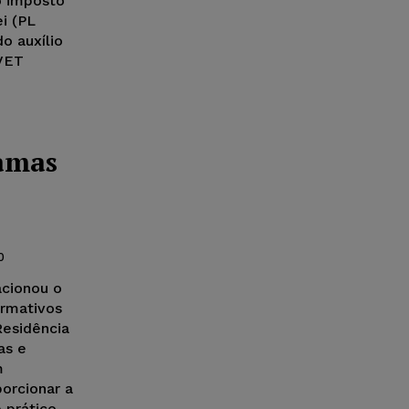
o imposto
i (PL
o auxílio
(VET
amas
0
acionou o
ormativos
esidência
as e
m
orcionar a
 prático