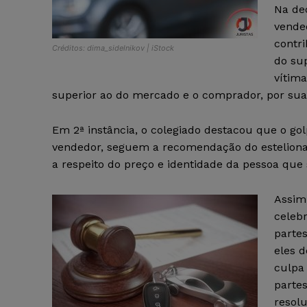
Na de
vende
contr
Créditos: dima_sidelnikov | iStock
do su
vítim
superior ao do mercado e o comprador, por sua v
Em 2ª instância, o colegiado destacou que o go
vendedor, seguem a recomendação do esteliona
a respeito do preço e identidade da pessoa que s
Assim
celeb
partes
eles 
culpa 
parte
resolu