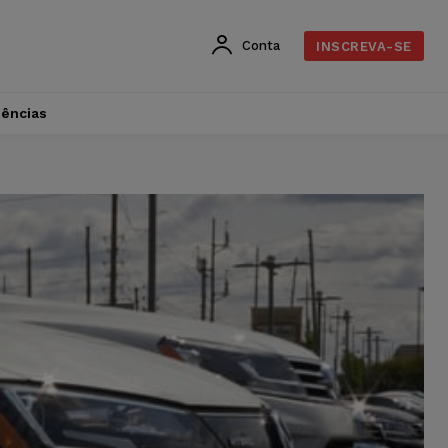
Conta
INSCREVA-SE
dências