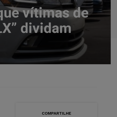
ue vítimas de
OLX” dividam
COMPARTILHE