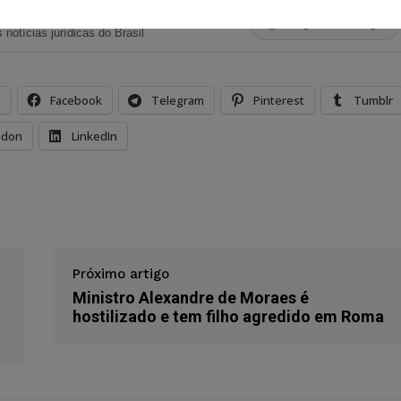
ristas no Google News
Seguir no Google
 notícias jurídicas do Brasil
s
Facebook
Telegram
Pinterest
Tumblr
odon
LinkedIn
Próximo artigo
Ministro Alexandre de Moraes é
hostilizado e tem filho agredido em Roma