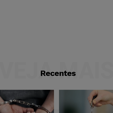
VEJA MAI
Recentes