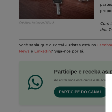
partes
propor
Créditos: ktsimage / iStock
Com i
dos Te
Você sabia que o Portal Juristas está no
Facebo
News
e
Linkedin
? Siga-nos por lá.
Participe e receba as 
Ao entrar você está ciente e de acord
PARTICIPE DO CANAL