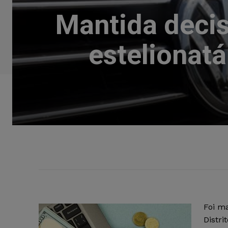
Mantida deci
estelionatá
Foi ma
Distri