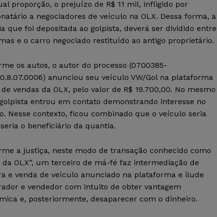
al proporção, o prejuízo de R$ 11 mil, infligido por
onatário a negociadores de veículo na OLX. Dessa forma, a
a que foi depositada ao golpista, deverá ser dividido entre
imas e o carro negociado restituído ao antigo proprietário.
rme os autos, o autor do processo (0700385-
20.8.07.0006) anunciou seu veículo VW/Gol na plataforma
l de vendas da OLX, pelo valor de R$ 19.700,00. No mesmo
o golpista entrou em contato demonstrando interesse no
o. Nesse contexto, ficou combinado que o veículo seria
seria o beneficiário da quantia.
rme a justiça, neste modo de transação conhecido como
e da OLX”, um terceiro de má-fé faz intermediação de
a e venda de veículo anunciado na plataforma e ilude
ador e vendedor com intuito de obter vantagem
mica e, posteriormente, desaparecer com o dinheiro.