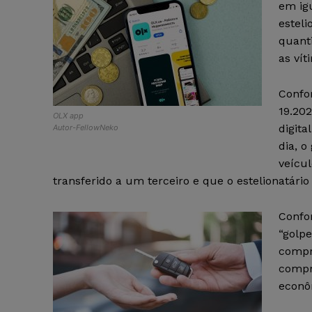
em igu
esteli
quanti
as vít
Confo
19.20
OLX app
digita
Autor-FellowNeko
dia, 
veícul
transferido a um terceiro e que o estelionatário 
Confo
“golp
compr
compr
econô