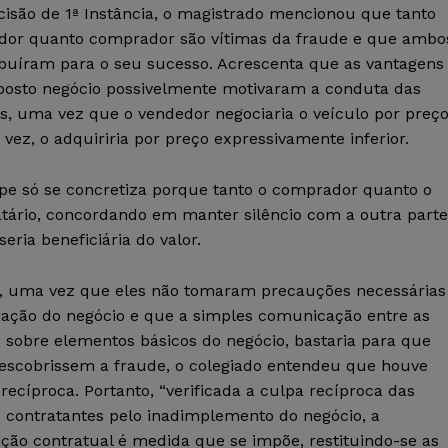
cisão de 1ª Instância, o magistrado mencionou que tanto
dor quanto comprador são vítimas da fraude e que ambo
ibuíram para o seu sucesso. Acrescenta que as vantagens
posto negócio possivelmente motivaram a conduta das
as, uma vez que o vendedor negociaria o veículo por preç
ez, o adquiriria por preço expressivamente inferior.
lpe só se concretiza porque tanto o comprador quanto o
tário, concordando em manter silêncio com a outra parte
eria beneficiária do valor.
, uma vez que eles não tomaram precauções necessárias
ração do negócio e que a simples comunicação entre as
 sobre elementos básicos do negócio, bastaria para que
descobrissem a fraude, o colegiado entendeu que houve
recíproca. Portanto, “verificada a culpa recíproca das
s contratantes pelo inadimplemento do negócio, a
ção contratual é medida que se impõe, restituindo-se as