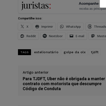
Acompanhe o Ju
receba as principais
Compartilhe isso:
X
Imprimir
WhatsApp
Thread
Reddit
Nextdoor
E-mail
Mast
estelionatário
golpe da olx
tjdft
TAGS
Artigo anterior
Para TJDFT, Uber não é obrigada a manter
contrato com motorista que descumpre
Código de Conduta