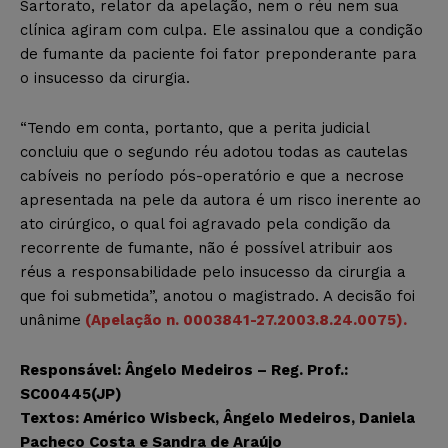
Sartorato, relator da apelação, nem o réu nem sua
clínica agiram com culpa. Ele assinalou que a condição
de fumante da paciente foi fator preponderante para
o insucesso da cirurgia.
“Tendo em conta, portanto, que a perita judicial
concluiu que o segundo réu adotou todas as cautelas
cabíveis no período pós-operatório e que a necrose
apresentada na pele da autora é um risco inerente ao
ato cirúrgico, o qual foi agravado pela condição da
recorrente de fumante, não é possível atribuir aos
réus a responsabilidade pelo insucesso da cirurgia a
que foi submetida”, anotou o magistrado. A decisão foi
unânime
(Apelação n. 0003841-27.2003.8.24.0075).
Responsável: Ângelo Medeiros – Reg. Prof.:
SC00445(JP)
Textos: Américo Wisbeck, Ângelo Medeiros, Daniela
Pacheco Costa e Sandra de Araújo