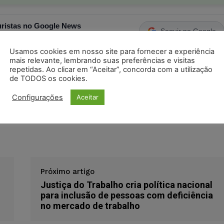
ristas no Google News
Seguir no Google
 notícias jurídicas do Brasil
Usamos cookies em nosso site para fornecer a experiência
mais relevante, lembrando suas preferências e visitas
repetidas. Ao clicar em “Aceitar”, concorda com a utilização
s
Facebook
Telegram
Pinterest
Tumblr
de TODOS os cookies.
odon
LinkedIn
Configurações
Aceitar
Próximo artigo
Justiça do Trabalho cria política nacional
para inclusão de pessoas com deficiência
no mercado de trabalho