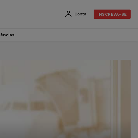
Conta
INSCREVA-SE
dências