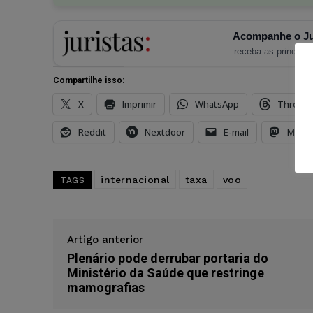
Acompanhe o Ju
receba as principais
Compartilhe isso:
X
Imprimir
WhatsApp
Thread
Reddit
Nextdoor
E-mail
Mast
internacional
taxa
voo
TAGS
Artigo anterior
Plenário pode derrubar portaria do
Ministério da Saúde que restringe
mamografias