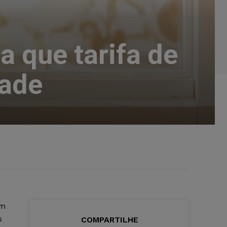
a que tarifa de
tade
am
s
COMPARTILHE