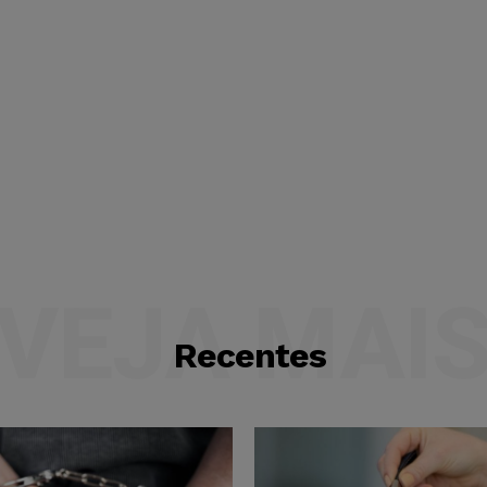
VEJA MAI
Recentes