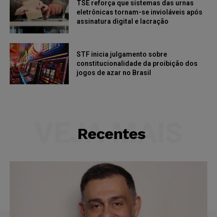
TSE reforça que sistemas das urnas
eletrônicas tornam-se invioláveis após
assinatura digital e lacração
STF inicia julgamento sobre
constitucionalidade da proibição dos
jogos de azar no Brasil
VEJA MAIS
Recentes