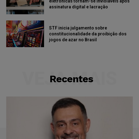
eletrônicas tornam-se invioláveis após
assinatura digital e lacração
STF inicia julgamento sobre
constitucionalidade da proibição dos
jogos de azar no Brasil
VEJA MAIS
Recentes