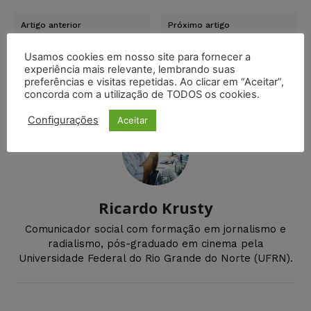
Artigo anterior
Próximo artigo
Record condenada a pagar
Município condenado a
R$ 2 milhões por danificar
indenizar motociclista por
Usamos cookies em nosso site para fornecer a
pinturas rupestres em
acidente com galho de
experiência mais relevante, lembrando suas
gravação de novela
árvore
preferências e visitas repetidas. Ao clicar em “Aceitar”,
concorda com a utilização de TODOS os cookies.
Configurações
Aceitar
Ricardo Krusty
Comunicador social com formação em jornalismo e
radialismo, pós-graduado em cinema pela
Universidade Federal do Rio Grande do Norte (UFRN).