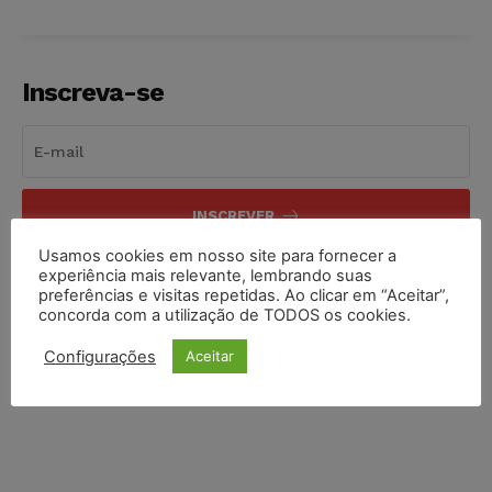
Inscreva-se
INSCREVER
Usamos cookies em nosso site para fornecer a
Li e aceito a
Política de Privacidade
.
experiência mais relevante, lembrando suas
preferências e visitas repetidas. Ao clicar em “Aceitar”,
concorda com a utilização de TODOS os cookies.
Configurações
Aceitar