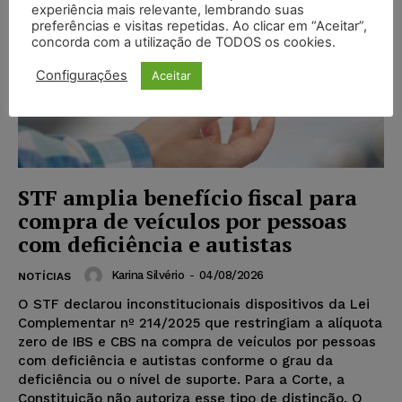
experiência mais relevante, lembrando suas
preferências e visitas repetidas. Ao clicar em “Aceitar”,
concorda com a utilização de TODOS os cookies.
Configurações
Aceitar
STF amplia benefício fiscal para
compra de veículos por pessoas
com deficiência e autistas
Karina Silvério
-
04/08/2026
NOTÍCIAS
O STF declarou inconstitucionais dispositivos da Lei
Complementar nº 214/2025 que restringiam a alíquota
zero de IBS e CBS na compra de veículos por pessoas
com deficiência e autistas conforme o grau da
deficiência ou o nível de suporte. Para a Corte, a
Constituição não autoriza esse tipo de distinção. O