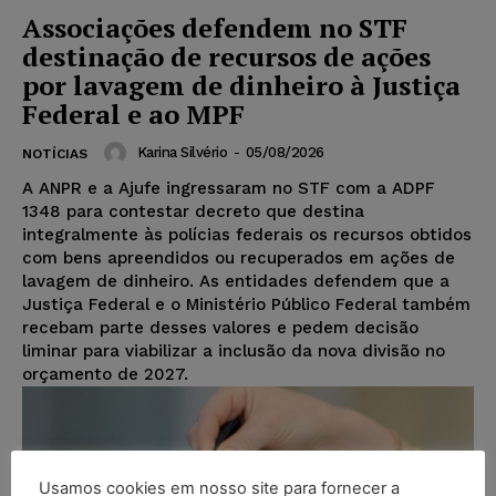
Associações defendem no STF
destinação de recursos de ações
por lavagem de dinheiro à Justiça
Federal e ao MPF
Karina Silvério
-
05/08/2026
NOTÍCIAS
A ANPR e a Ajufe ingressaram no STF com a ADPF
1348 para contestar decreto que destina
integralmente às polícias federais os recursos obtidos
com bens apreendidos ou recuperados em ações de
lavagem de dinheiro. As entidades defendem que a
Justiça Federal e o Ministério Público Federal também
recebam parte desses valores e pedem decisão
liminar para viabilizar a inclusão da nova divisão no
orçamento de 2027.
Usamos cookies em nosso site para fornecer a