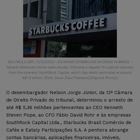
SAO PAULO (SP), 11/12/2023 – ECONOMY/STARBUCKS IN CRISIS IN BRAZIL –
Several Starbucks stores were closed, following a request for judicial recovery
from the operator SouthRock Capital, which has debts estimated at around
R$1.8 billion. (Foto: Saulo Dias/Thenews2/Deposit Photos)
O desembargador Nelson Jorge Júnior, da 13ª Câmara
de Direito Privado do tribunal, determinou o arresto de
até R$ 5,36 milhões pertencentes ao CEO Kenneth
Steven Pope, ao CFO Fábio David Rohr e às empresas
SouthRock Capital Ltda., Starbucks Brasil Comércio de
Cafés e Eataly Participações S.A. A penhora abrange
contas bancárias, aplicações financeiras, imóveis,